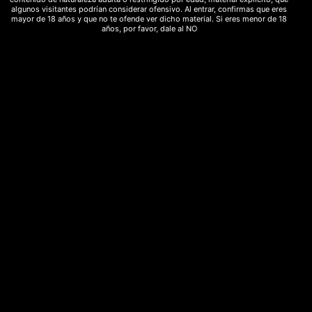
Tu cesta
algunos visitantes podrían considerar ofensivo. Al entrar, confirmas que eres
mayor de 18 años y que no te ofende ver dicho material. Si eres menor de 18
años, por favor, dale al NO
No hay productos en el carrito.
Nuestros productos
Aceites CBD
Bazar
Cacao Ceremonial
Cogollos CBD
Cosméticos CBD
Hash CBD