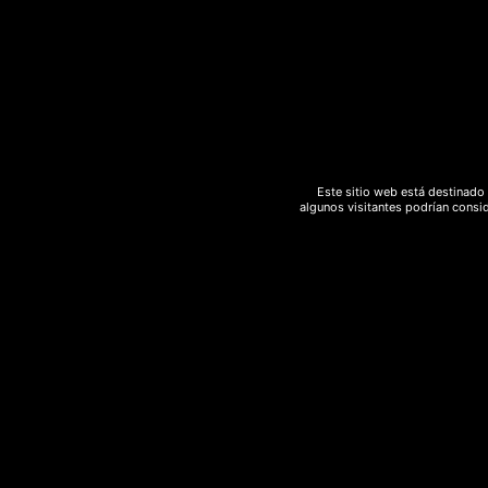
herbsofthegods
hongos
incienso
legal
marihuana
S
marihuanalight
medicinal
meditacion
melon
moonrocks
natural
polen
Este sitio web está destinado 
Psicodelico
purga
Rebajas
algunos visitantes podrían consid
relajación
ritual
sedante
spray
strawberry
sweed
terapéutico
yoga