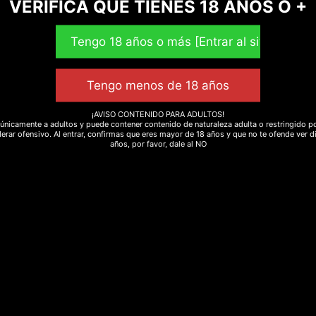
VERIFICA QUE TIENES 18 AÑOS O +
Valorado
15,00
€
-
30,00
€
con
4.80
de 5
eleccionar opciones
¡AVISO CONTENIDO PARA ADULTOS!
únicamente a adultos y puede contener contenido de naturaleza adulta o restringido po
erar ofensivo. Al entrar, confirmas que eres mayor de 18 años y que no te ofende ver d
años, por favor, dale al NO