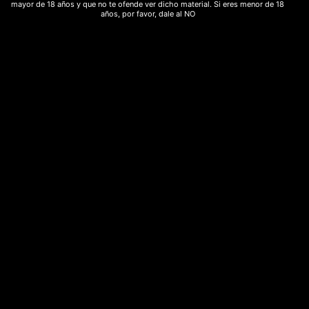
mayor de 18 años y que no te ofende ver dicho material. Si eres menor de 18
años, por favor, dale al NO
Tu Cesta
No hay productos en el carrito.
Nuestros productos
Cogollos CBD
Aceites CBD
Plantas ancestrales
Bazar
Ofertas CBD
Hash CBD