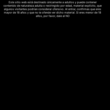
Valorado
Este sitio web está destinado únicamente a adultos y puede contener
35,95
€
25,00
€
con
contenido de naturaleza adulta o restringido por edad, material explícito, que
5.00
algunos visitantes podrían considerar ofensivo. Al entrar, confirmas que eres
de 5
mayor de 18 años y que no te ofende ver dicho material. Si eres menor de 18
Añadir al carrito
años, por favor, dale al NO
Tu Cesta
No hay productos en el carrito.
Nuestros productos
Cogollos CBD
Aceites CBD
Plantas ancestrales
Bazar