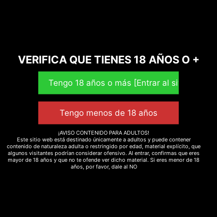
VERIFICA QUE TIENES 18 AÑOS O +
Testimonios
Opiniones de Clientes
¡AVISO CONTENIDO PARA ADULTOS!
Este sitio web está destinado únicamente a adultos y puede contener
contenido de naturaleza adulta o restringido por edad, material explícito, que
algunos visitantes podrían considerar ofensivo. Al entrar, confirmas que eres
mayor de 18 años y que no te ofende ver dicho material. Si eres menor de 18
años, por favor, dale al NO
Calidad-precio mas que correcto.
ya he pedido varias veces y lo que
hago es pedirme cogollos