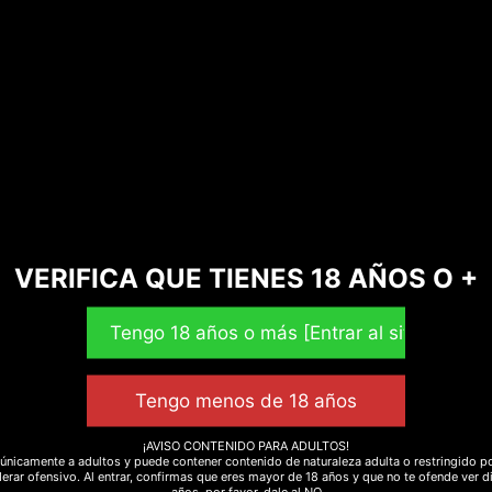
VERIFICA QUE TIENES 18 AÑOS O +
os (una cucharadita).
¡AVISO CONTENIDO PARA ADULTOS!
únicamente a adultos y puede contener contenido de naturaleza adulta o restringido po
erar ofensivo. Al entrar, confirmas que eres mayor de 18 años y que no te ofende ver d
años, por favor, dale al NO