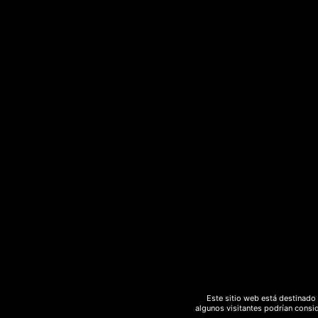
Descripción
Valoraciones (0)
Descripción
Bolsas de 50gr. Hacer un té con 1 o 2 gram
Este sitio web está destinado 
algunos visitantes podrían consid