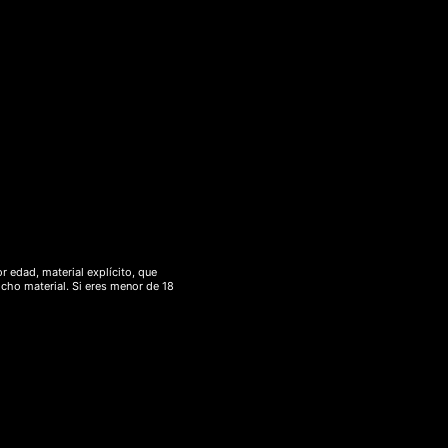
ueña guía para comprar CBD
r edad, material explícito, que
icho material. Si eres menor de 18