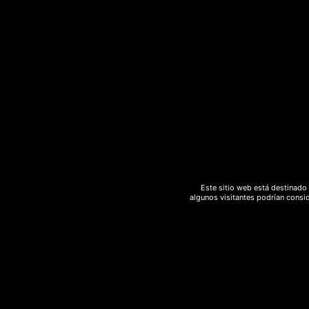
¿Quieres saber más sobre el CBD? Visita 
Este sitio web está destinado 
algunos visitantes podrían consid