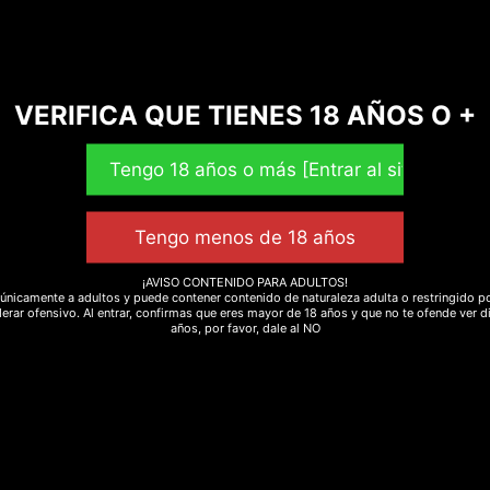
nuestra entrada de blog dónde te proporcionamos una peq
VERIFICA QUE TIENES 18 AÑOS O +
¡AVISO CONTENIDO PARA ADULTOS!
únicamente a adultos y puede contener contenido de naturaleza adulta o restringido po
erar ofensivo. Al entrar, confirmas que eres mayor de 18 años y que no te ofende ver d
años, por favor, dale al NO