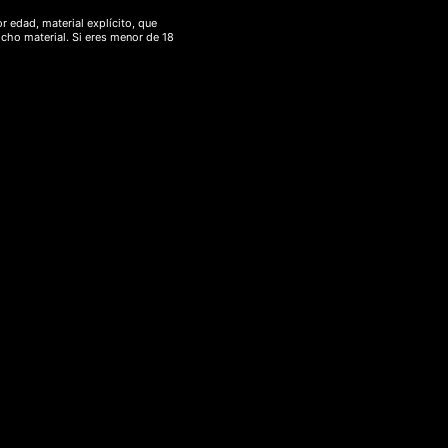
r edad, material explícito, que
Hash CBD
icho material. Si eres menor de 18
Hongos
Mascotas CBD
Ofertas CBD
Plantas ancestrales
Etiquetas de
producto
aceite CBD
13d
afgan
amazonas