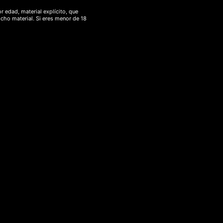
r edad, material explícito, que
Hash CBD
icho material. Si eres menor de 18
Hongos
Mascotas CBD
Ofertas CBD
Plantas ancestrales
Etiquetas de
producto
aceite CBD
13d
afgan
amazonas