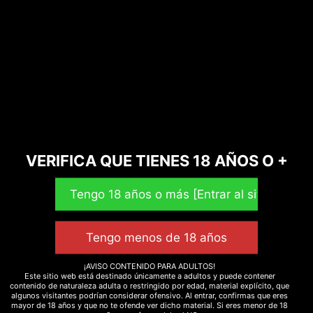
Nuestros productos
Aceites CBD
Bazar
VERIFICA QUE TIENES 18 AÑOS O +
Cacao Ceremonial
Cogollos CBD
Cosméticos CBD
Hash CBD
¡AVISO CONTENIDO PARA ADULTOS!
Hongos
Este sitio web está destinado únicamente a adultos y puede contener
contenido de naturaleza adulta o restringido por edad, material explícito, que
Mascotas CBD
algunos visitantes podrían considerar ofensivo. Al entrar, confirmas que eres
mayor de 18 años y que no te ofende ver dicho material. Si eres menor de 18