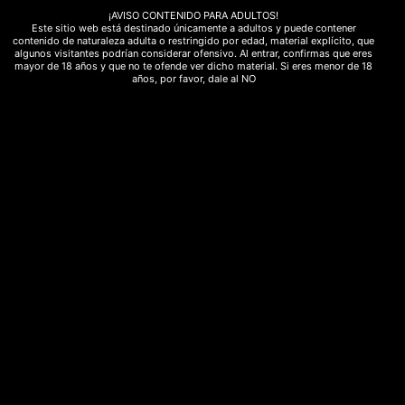
Cogollos CBD
¡AVISO CONTENIDO PARA ADULTOS!
Este sitio web está destinado únicamente a adultos y puede contener
Cosméticos CBD
contenido de naturaleza adulta o restringido por edad, material explícito, que
algunos visitantes podrían considerar ofensivo. Al entrar, confirmas que eres
Hash CBD
mayor de 18 años y que no te ofende ver dicho material. Si eres menor de 18
años, por favor, dale al NO
Hongos
Mascotas CBD
Ofertas CBD
Plantas ancestrales
Etiquetas de
producto