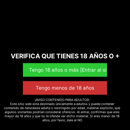
Nuestros productos
Aceites CBD
Bazar
Cacao Ceremonial
VERIFICA QUE TIENES 18 AÑOS O +
Cogollos CBD
Cosméticos CBD
Hash CBD
Hongos
Mascotas CBD
¡AVISO CONTENIDO PARA ADULTOS!
Este sitio web está destinado únicamente a adultos y puede contener
contenido de naturaleza adulta o restringido por edad, material explícito, que
Ofertas CBD
algunos visitantes podrían considerar ofensivo. Al entrar, confirmas que eres
mayor de 18 años y que no te ofende ver dicho material. Si eres menor de 18
Plantas ancestrales
años, por favor, dale al NO