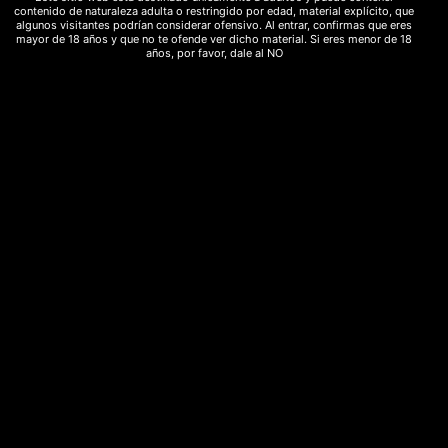
contenido de naturaleza adulta o restringido por edad, material explícito, que
algunos visitantes podrían considerar ofensivo. Al entrar, confirmas que eres
mayor de 18 años y que no te ofende ver dicho material. Si eres menor de 18
años, por favor, dale al NO
Moonrock CBD 70%
Valorado
25,00
€
-
75,00
€
con
4.30
de 5
Seleccionar opciones