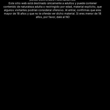
Este sitio web está destinado únicamente a adultos y puede contener
fresa
fullspectrum
hacho
hash
contenido de naturaleza adulta o restringido por edad, material explícito, que
algunos visitantes podrían considerar ofensivo. Al entrar, confirmas que eres
mayor de 18 años y que no te ofende ver dicho material. Si eres menor de 18
hashish
Hemp
herbsofthegods
hongos
años, por favor, dale al NO
incienso
legal
marihuana
marihuanalight
medicinal
meditacion
melon
moonrocks
natural
polen
Psicodelico
purga
Rebajas
relajación
ritual
sedante
spray
strawberry
sweed
terapéutico
yoga