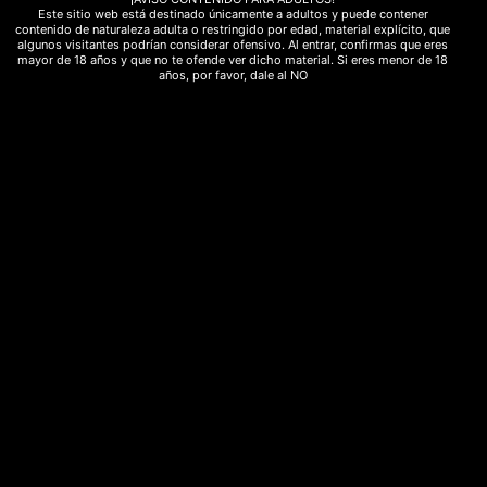
Este sitio web está destinado únicamente a adultos y puede contener
fresa
fullspectrum
hacho
hash
contenido de naturaleza adulta o restringido por edad, material explícito, que
algunos visitantes podrían considerar ofensivo. Al entrar, confirmas que eres
mayor de 18 años y que no te ofende ver dicho material. Si eres menor de 18
hashish
Hemp
herbsofthegods
hongos
años, por favor, dale al NO
incienso
legal
marihuana
marihuanalight
medicinal
meditacion
melon
moonrocks
natural
polen
Psicodelico
purga
Rebajas
relajación
ritual
sedante
spray
strawberry
sweed
terapéutico
yoga