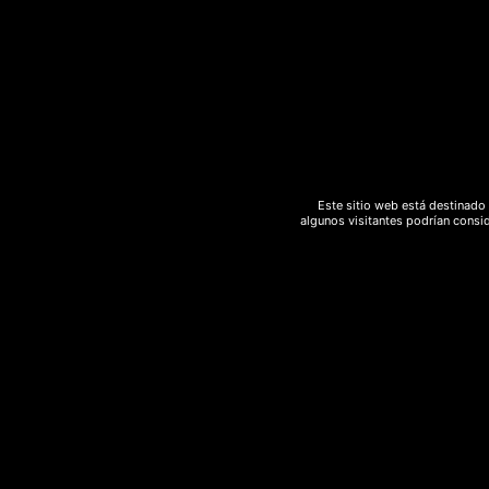
hash
hashish
Hemp
herbsofthegods
hongos
incienso
legal
marihuana
marihuanalight
medicinal
meditacion
melon
moonrocks
natural
polen
Este sitio web está destinado 
algunos visitantes podrían consid
Psicodelico
purga
Rebajas
relajación
ritual
sedante
spray
strawberry
sweed
terapéutico
yoga