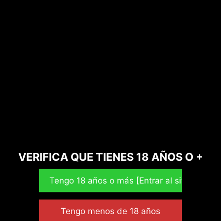
Bazar
Ofertas CBD
Hash CBD
Cosméticos CBD
Mascotas CBD
Cacao Ceremonial
VERIFICA QUE TIENES 18 AÑOS O +
Etiquetas de producto
13d
aceite CBD
afgan
amazonas
ansiedad
ayahuasca
cañamo
CBD