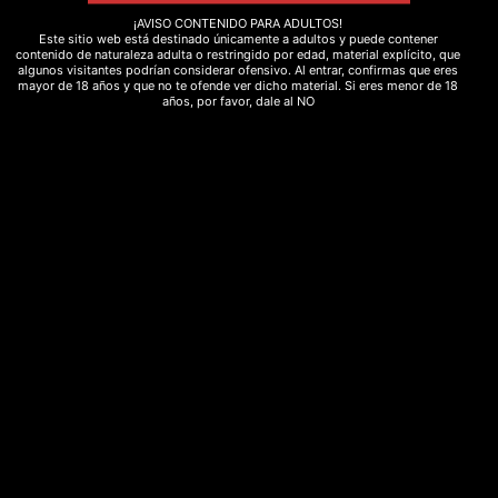
CBD-mascotas
chamán
cogollos
¡AVISO CONTENIDO PARA ADULTOS!
Este sitio web está destinado únicamente a adultos y puede contener
descanso
eco
estres
flores
flor_CBD
contenido de naturaleza adulta o restringido por edad, material explícito, que
algunos visitantes podrían considerar ofensivo. Al entrar, confirmas que eres
fresa
fullspectrum
hacho
hash
mayor de 18 años y que no te ofende ver dicho material. Si eres menor de 18
años, por favor, dale al NO
hashish
Hemp
herbsofthegods
hongos
incienso
legal
marihuana
marihuanalight
medicinal
meditacion
melon
moonrocks
natural
polen
Psicodelico
purga
Rebajas
relajación
ritual
sedante
spray
strawberry
sweed
terapéutico
yoga