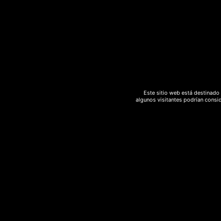
hash
hashish
Hemp
herbsofthegods
hongos
incienso
legal
marihuana
marihuanalight
medicinal
meditacion
melon
moonrocks
natural
polen
Este sitio web está destinado 
algunos visitantes podrían consid
Psicodelico
purga
Rebajas
relajación
ritual
sedante
spray
strawberry
sweed
terapéutico
yoga