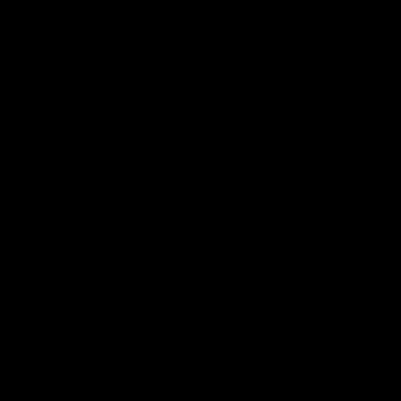
Sweed Banana