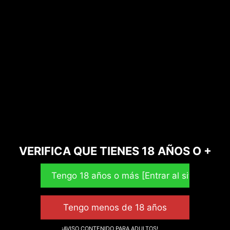
Ofertas CBD
Hash CBD
Cosméticos CBD
Mascotas CBD
Cacao Ceremonial
VERIFICA QUE TIENES 18 AÑOS O +
Etiquetas de producto
13d
aceite CBD
afgan
amazonas
ansiedad
ayahuasca
cañamo
CBD
CBD-mascotas
chamán
cogollos
descanso
eco
estres
flores
flor_CBD
¡AVISO CONTENIDO PARA ADULTOS!