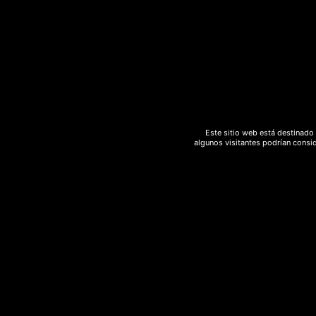
hash
hashish
Hemp
herbsofthegods
hongos
incienso
legal
marihuana
marihuanalight
medicinal
meditacion
melon
moonrocks
natural
polen
Este sitio web está destinado 
algunos visitantes podrían consid
Psicodelico
purga
Rebajas
relajación
ritual
sedante
spray
strawberry
sweed
terapéutico
yoga