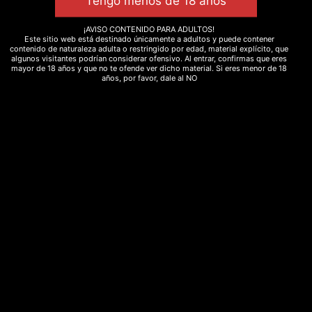
ansiedad
ayahuasca
cañamo
CBD
¡AVISO CONTENIDO PARA ADULTOS!
CBD-mascotas
chamán
cogollos
Este sitio web está destinado únicamente a adultos y puede contener
contenido de naturaleza adulta o restringido por edad, material explícito, que
descanso
eco
estres
flores
flor_CBD
algunos visitantes podrían considerar ofensivo. Al entrar, confirmas que eres
mayor de 18 años y que no te ofende ver dicho material. Si eres menor de 18
años, por favor, dale al NO
fresa
fullspectrum
hacho
hash
hashish
Hemp
herbsofthegods
hongos
incienso
legal
marihuana
marihuanalight
medicinal
meditacion
melon
moonrocks
natural
polen
Psicodelico
purga
Rebajas
relajación
ritual
sedante
spray
strawberry
sweed
terapéutico
yoga