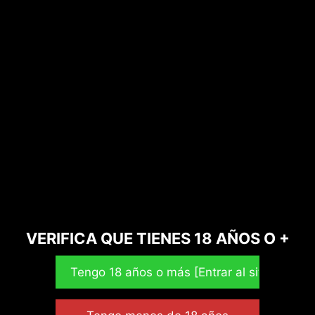
Plantas ancestrales
Bazar
Ofertas CBD
Hash CBD
Cosméticos CBD
Mascotas CBD
Cacao Ceremonial
VERIFICA QUE TIENES 18 AÑOS O +
Etiquetas de producto
13d
aceite CBD
afgan
amazonas