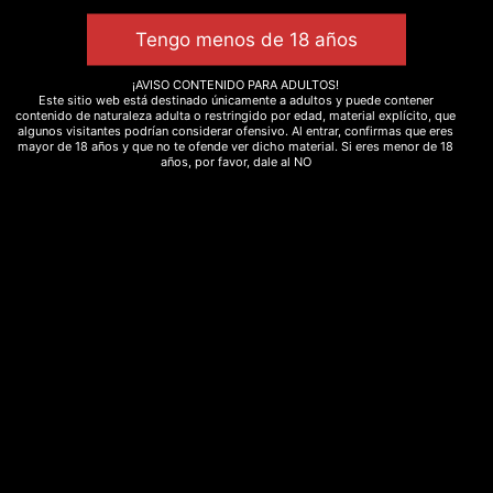
Descripción
¡AVISO CONTENIDO PARA ADULTOS!
Este sitio web está destinado únicamente a adultos y puede contener
El
aceite de CBD
o CBD oil se está estudiando por
contenido de naturaleza adulta o restringido por edad, material explícito, que
algunos visitantes podrían considerar ofensivo. Al entrar, confirmas que eres
todas las propiedades terapéuticas que puede
mayor de 18 años y que no te ofende ver dicho material. Si eres menor de 18
ofrecer. El
cannabidiol
posee cualidades
años, por favor, dale al NO
antiinflamatorias y es un potente remedio contra la
ansiedad y la depresión gracias a sus propiedades
ansiolíticas.
Te proporcionamos más información en
este
enlace
¿Quieres saber más sobre el CBD? Visita nuestra
entrada de blog dónde te proporcionamos una
pequeña
guía para comprar CBD .