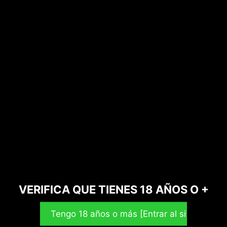
Aplicación:
Usar esta crema por las noches tas
limpiar la piel. Aplicar en cara, cuello y escote,
evitando la zona de alrededor de los ojos.
Hay existencias
Añadir al carrito
SKU
MM-AAC
Categoría
Cosméticos CBD
Etiqueta
CBD rebajas
VERIFICA QUE TIENES 18 AÑOS O +
Descripción
Información adicional
Valoraciones (1)