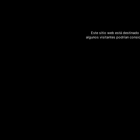
Eso es para hacer una extracción 
Responder
Este sitio web está destinado 
algunos visitantes podrían consid
Diego
octubre 6, 2021 a las 3:45 pm
Metanol es tóxico, nunca consumas
Responder
legna