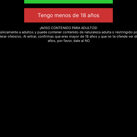
de LSA, que se puede hacer con metanol u otros solventes
¡AVISO CONTENIDO PARA ADULTOS!
únicamente a adultos y puede contener contenido de naturaleza adulta o restringido po
erar ofensivo. Al entrar, confirmas que eres mayor de 18 años y que no te ofende ver d
años, por favor, dale al NO
 metanol. Te lo dice un químico. Saludos.