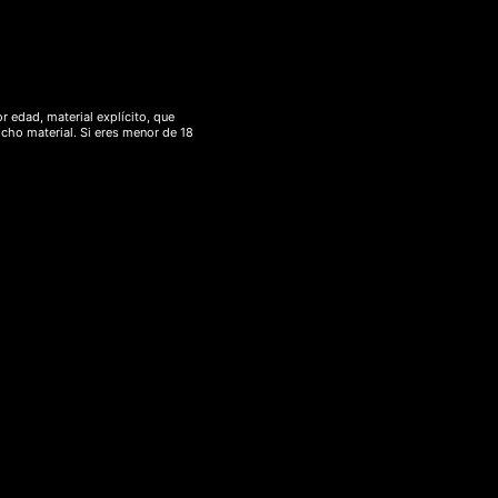
r edad, material explícito, que
icho material. Si eres menor de 18
hacían referencia: