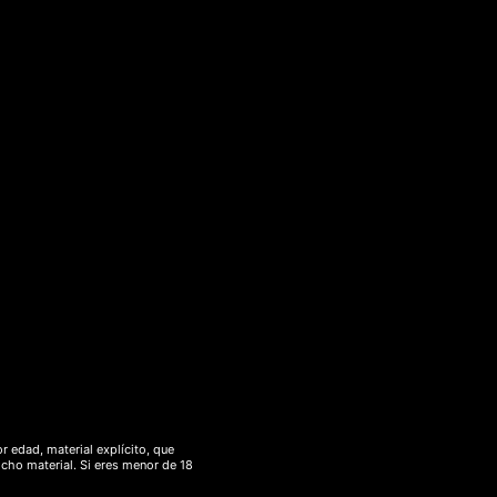
matiza con vainilla, canela, clavo de olor y
r edad, material explícito, que
icho material. Si eres menor de 18