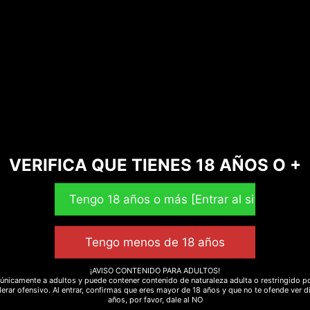
menstruales.
cer licores con sus hojas o raíz.
VERIFICA QUE TIENES 18 AÑOS O +
on un efecto similar al cannabis, pero mucho más suave.
e hoja o raíz de damiana en licor, aguardiente o ron y se aro
frodisíacas.
¡AVISO CONTENIDO PARA ADULTOS!
únicamente a adultos y puede contener contenido de naturaleza adulta o restringido po
erar ofensivo. Al entrar, confirmas que eres mayor de 18 años y que no te ofende ver d
años, por favor, dale al NO