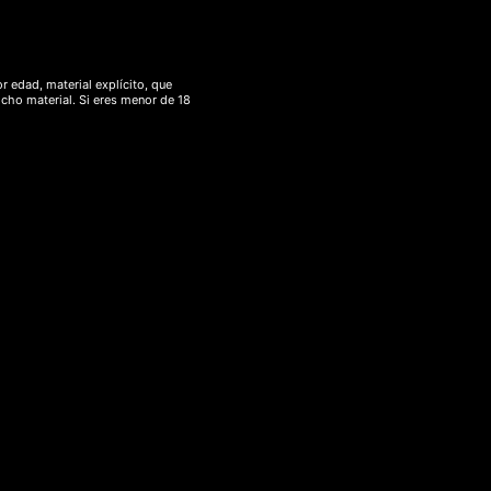
ito
r edad, material explícito, que
icho material. Si eres menor de 18
án
,
descanso
,
incienso
,
meditacion
,
yoga
ónimo de incienso; Se dice que el humo se