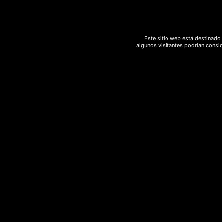
Este sitio web está destinado 
algunos visitantes podrían consid
Descripción
Información adicional
Descripción
Se conoce como sahumerio al proceso de p
adhiere a la energía negativa de la zona y