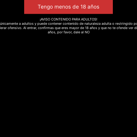
Añadir al carr
¡AVISO CONTENIDO PARA ADULTOS!
únicamente a adultos y puede contener contenido de naturaleza adulta o restringido po
erar ofensivo. Al entrar, confirmas que eres mayor de 18 años y que no te ofende ver d
años, por favor, dale al NO
SKU
sah-SM
Categoría
Bazar
Etiquetas
ansiedad
,
cham
Valoraciones (0)
urificación a través de humo y a veces es usado como sin
 limpia la zona por dónde ha sido pasado.