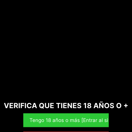
Sagrada Madre 
Hierbas Purifica
Jarilla
: protección,
Sabio
:
menta
: renovación,
Cedr
limpia.
Sagrada Madre 
Palo Santo
La
mirra
, según cuenta la 
Reyes Magos. Purifica el l
combinación con
palo sa
y armoniosas. Este humo 
VERIFICA QUE TIENES 18 AÑOS O +
renovar y traer calma y tr
Opciones