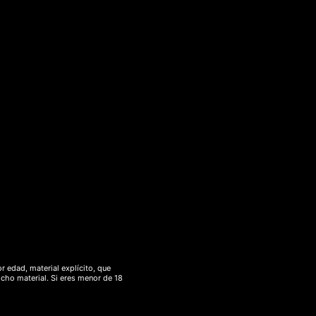
olidas y habitualmente aromatizadas para
ecie de
Nicotiana
contiene una mayor
r edad, material explícito, que
icho material. Si eres menor de 18
ica precolombina. La población indígena
s del uso de morteros de palisandro.
​ Las