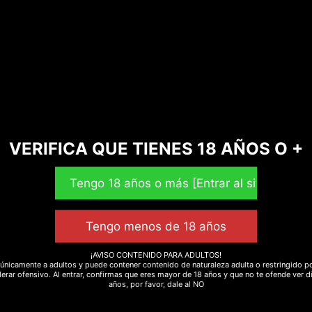
Valoraciones (0)
VERIFICA QUE TIENES 18 AÑOS O +
rapé.
s de la planta del tabaco (
Nicotiana tabacum
) secadas, m
ustica
) para producir rapés más potentes, ya que esta esp
¡AVISO CONTENIDO PARA ADULTOS!
 a 15 veces).
únicamente a adultos y puede contener contenido de naturaleza adulta o restringido po
erar ofensivo. Al entrar, confirmas que eres mayor de 18 años y que no te ofende ver d
años, por favor, dale al NO
sumo de tabaco, la inhalación de rapé proviene de la Amér
 usar esta forma de tabaco,​ la cual confeccionaban a travé