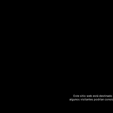
Descripción
Información adicional
Descripción
Kuripé artesanal hecho de Bambú
Kuripé de bambú apto para la práctica del 
El rapé
es un preparado a partir de las hoja
su consumo por vía nasal.
También se utiliza el mapacho (
Nicotiana r
concentración de sustancias activas (de 10
Este sitio web está destinado 
algunos visitantes podrían consid
Como la mayor parte de las formas de con
de Brasil fue el primer pueblo conocido en