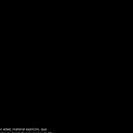
Ofertas a clientes
Regístrate en nuestra tienda y obtén ofertas y
descuentos exclusivos
Aspectos legales
Condiciones de compra
r edad, material explícito, que