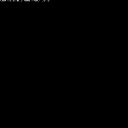
Envíos y devoluciones
icho material. Si eres menor de 18
Política de privacidad
Política de cookies
Aviso legal y Atribuciones