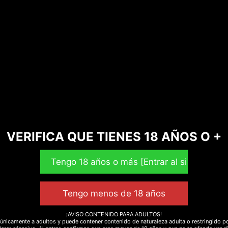
Pago 100% seguro
Tarjetas de crédito, Tarjetas de débito, Transferencia,
Bizum, Revolut
VERIFICA QUE TIENES 18 AÑOS O +
uctos
Secciones
Blog
¡AVISO CONTENIDO PARA ADULTOS!
únicamente a adultos y puede contener contenido de naturaleza adulta o restringido po