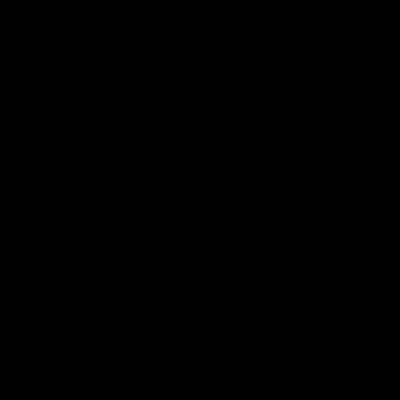
Languages »