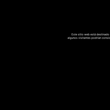
Observaciones
Este sitio web está destinado 
He leído y estoy de acuerdo con
Términos y 
algunos visitantes podrían consid